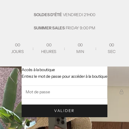
Passer au contenu
SOLDES D'ÉTÉ
VENDREDI
21H00
SUMMER SALES
FRIDAY
9:00 PM
00
00
00
00
:
:
:
JOURS
HEURES
MIN
SEC
Accès à la boutique
AsslCollectionParis
Entrez le mot de passe pour accéder à la boutique
VALIDER