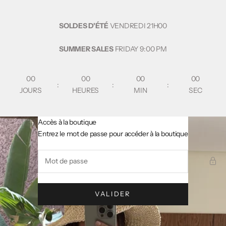
Passer au contenu
SOLDES D'ÉTÉ
VENDREDI
21H00
SUMMER SALES
FRIDAY
9:00 PM
00
00
00
00
:
:
:
JOURS
HEURES
MIN
SEC
Accès à la boutique
AsslCollectionParis
Entrez le mot de passe pour accéder à la boutique
VALIDER