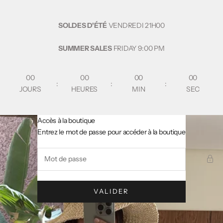
Passer au contenu
SOLDES D'ÉTÉ
VENDREDI
21H00
SUMMER SALES
FRIDAY
9:00 PM
00
00
00
00
:
:
:
JOURS
HEURES
MIN
SEC
Accès à la boutique
AsslCollectionParis
Entrez le mot de passe pour accéder à la boutique
VALIDER