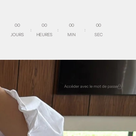
00
00
00
00
:
:
:
JOURS
HEURES
MIN
SEC
Accéder avec le mot de passe